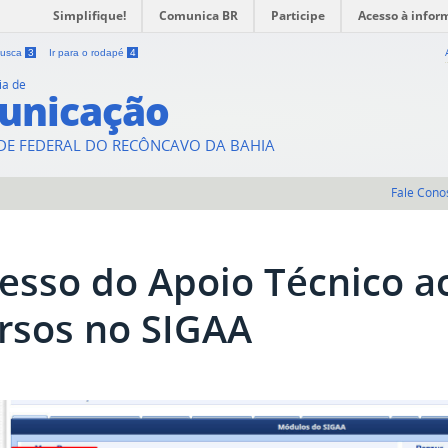
Simplifique!
Comunica BR
Participe
Acesso à infor
 busca
3
Ir para o rodapé
4
ia de
unicação
DE FEDERAL DO RECÔNCAVO DA BAHIA
Fale Cono
esso do Apoio Técnico ao
rsos no SIGAA