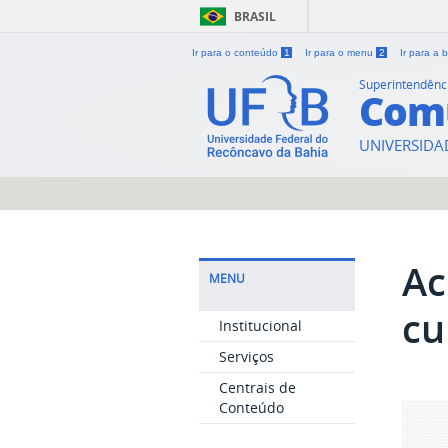
BRASIL
Ir para o conteúdo
1
Ir para o menu
2
Ir para a
Superintendênc
Com
UNIVERSIDA
Ac
MENU
cu
Institucional
Serviços
Centrais de
Conteúdo