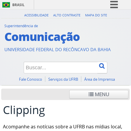
BRASIL
Simplifique!
ACESSIBILIDADE
ALTO CONTRASTE
MAPA DO SITE
Comunica BR
Superintendência de
Comunicação
Participe
Acesso à informação
UNIVERSIDADE FEDERAL DO RECÔNCAVO DA BAHIA
Legislação
Canais
Fale Conosco
Serviços da UFRB
Área de Imprensa
MENU
Clipping
Acompanhe as notícias sobre a UFRB nas mídias local,