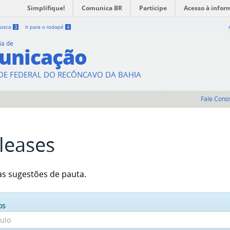
Simplifique!
Comunica BR
Participe
Acesso à infor
 busca
3
Ir para o rodapé
4
ia de
unicação
DE FEDERAL DO RECÔNCAVO DA BAHIA
Fale Cono
leases
as sugestões de pauta.
os