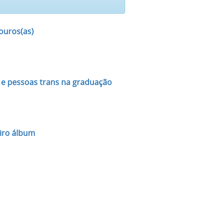
louros(as)
 e pessoas trans na graduação
iro álbum