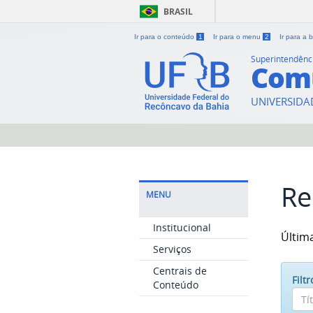
BRASIL
Ir para o conteúdo
1
Ir para o menu
2
Ir para a
Superintendênc
Com
UNIVERSIDA
Re
MENU
Institucional
Últim
Serviços
Centrais de
Filtr
Conteúdo