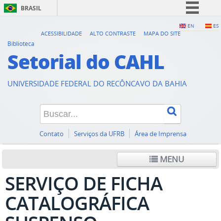
BRASIL
Simplifique!
EN
ES
ACESSIBILIDADE
ALTO CONTRASTE
MAPA DO SITE
Comunica BR
Biblioteca
Setorial do CAHL
Participe
Acesso à informação
UNIVERSIDADE FEDERAL DO RECÔNCAVO DA BAHIA
Legislação
Canais
Contato
Serviços da UFRB
Área de Imprensa
MENU
SERVIÇO DE FICHA
CATALOGRÁFICA