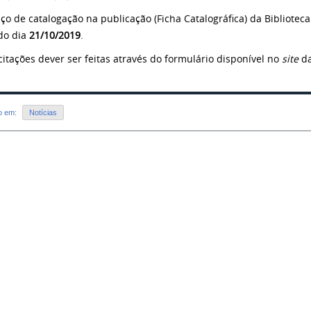
iço de catalogação na publicação (Ficha Catalográfica) da Bibliotec
 do dia
21/10/2019
.
icitações dever ser feitas através do formulário disponível no
site
da
do em:
Notícias