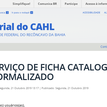
Simplifique!
Comunica BR
Participe
Acesso à infor
ACESSIBILIDADE
A
 busca
3
Ir para o rodapé
4
rial do CAHL
DE FEDERAL DO RECÔNCAVO DA BAHIA
Cont
RVIÇO DE FICHA CATALO
ORMALIZADO
Segunda, 21 Outubro 2019 13:17
|
Publicado: Segunda, 21 Outubro 2019
s) usuários(as),