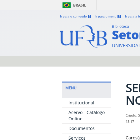
BRASIL
Ir para o conteúdo
1
Ir para o menu
2
Ir para a
Biblioteca
Seto
UNIVERSIDA
SE
MENU
N
Institucional
Acervo - Catálogo
Criado: 
Online
13:17
Documentos
Caros(a
Serviços