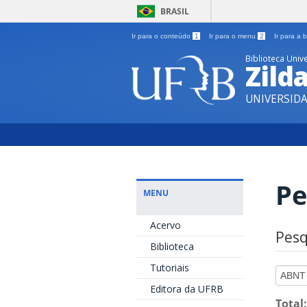
BRASIL
Ir para o conteúdo
1
Ir para o menu
2
Ir para a
Biblioteca Unive
Zild
UNIVERSID
Pe
MENU
Acervo
Pesq
Biblioteca
Tutoriais
Editora da UFRB
Total