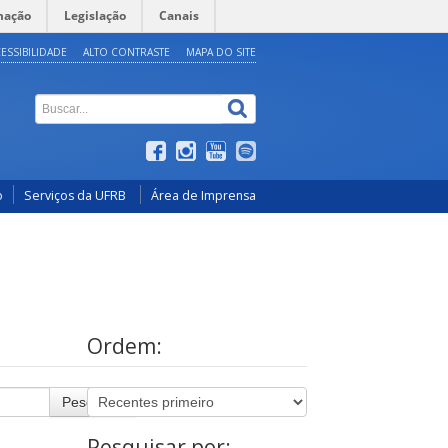
mação
Legislação
Canais
ESSIBILIDADE
ALTO CONTRASTE
MAPA DO SITE
o
Serviços da UFRB
Área de Imprensa
Ordem:
Pesquisar
Pesquisar por: