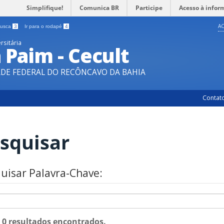
Simplifique!
Comunica BR
Participe
Acesso à infor
AC
 busca
3
Ir para o rodapé
4
rsitária
a Paim - Cecult
ADE FEDERAL DO RECÔNCAVO DA BAHIA
Contat
squisar
uisar Palavra-Chave:
: 0 resultados encontrados.