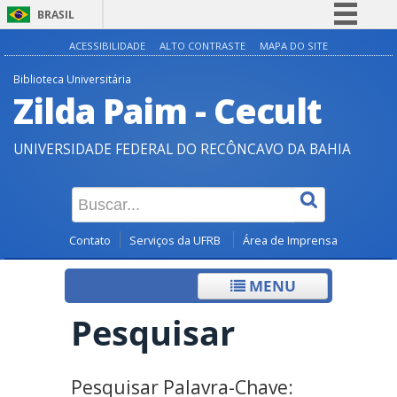
BRASIL
Simplifique!
ACESSIBILIDADE
ALTO CONTRASTE
MAPA DO SITE
Comunica BR
Biblioteca Universitária
Zilda Paim - Cecult
Participe
Acesso à informação
UNIVERSIDADE FEDERAL DO RECÔNCAVO DA BAHIA
Legislação
Canais
Contato
Serviços da UFRB
Área de Imprensa
MENU
Pesquisar
Pesquisar Palavra-Chave: