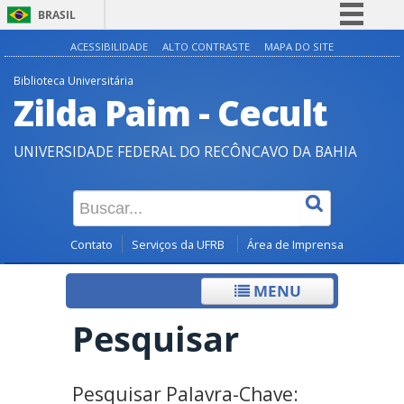
BRASIL
Simplifique!
ACESSIBILIDADE
ALTO CONTRASTE
MAPA DO SITE
Comunica BR
Biblioteca Universitária
Zilda Paim - Cecult
Participe
Acesso à informação
UNIVERSIDADE FEDERAL DO RECÔNCAVO DA BAHIA
Legislação
Canais
Contato
Serviços da UFRB
Área de Imprensa
MENU
Pesquisar
Pesquisar Palavra-Chave: