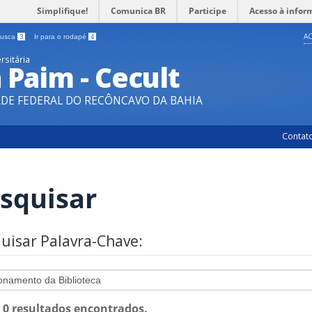
Simplifique!
Comunica BR
Participe
Acesso à infor
AC
 busca
3
Ir para o rodapé
4
rsitária
a Paim - Cecult
ADE FEDERAL DO RECÔNCAVO DA BAHIA
Contat
squisar
uisar Palavra-Chave:
: 0 resultados encontrados.