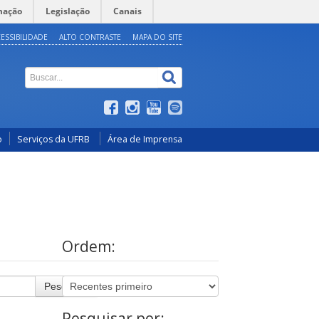
mação
Legislação
Canais
ESSIBILIDADE
ALTO CONTRASTE
MAPA DO SITE
o
Serviços da UFRB
Área de Imprensa
Ordem:
Pesquisar
Pesquisar por: