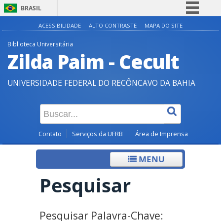
BRASIL
Simplifique!
ACESSIBILIDADE
ALTO CONTRASTE
MAPA DO SITE
Comunica BR
Biblioteca Universitária
Zilda Paim - Cecult
Participe
Acesso à informação
UNIVERSIDADE FEDERAL DO RECÔNCAVO DA BAHIA
Legislação
Canais
Contato
Serviços da UFRB
Área de Imprensa
MENU
Pesquisar
Pesquisar Palavra-Chave: