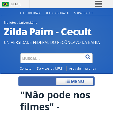
BRASIL
Simplifique!
ACESSIBILIDADE
ALTO CONTRASTE
MAPA DO SITE
Comunica BR
Biblioteca Universitária
Zilda Paim - Cecult
Participe
Acesso à informação
UNIVERSIDADE FEDERAL DO RECÔNCAVO DA BAHIA
Legislação
Canais
Contato
Serviços da UFRB
Área de Imprensa
MENU
"Não pode nos
filmes" -