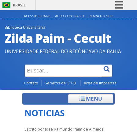
BRASIL
Simplifique!
ACESSIBILIDADE
ALTO CONTRASTE
MAPA DO SITE
Comunica BR
Biblioteca Universitária
Zilda Paim - Cecult
Participe
Acesso à informação
UNIVERSIDADE FEDERAL DO RECÔNCAVO DA BAHIA
Legislação
Canais
Contato
Serviços da UFRB
Área de Imprensa
MENU
NOTICIAS
Escrito por
José Raimundo Paim de Almeida