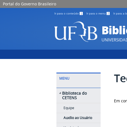
Portal do Governo Brasileiro
Ir para o conteúdo
1
Ir para o menu
2
Ir para a
Bibl
UNIVERSIDA
Te
MENU
Biblioteca do
CETENS
Em con
Equipe
Auxílio ao Usuário