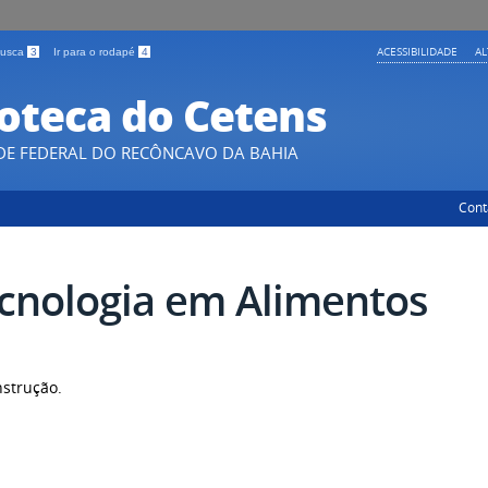
ACESSIBILIDADE
A
 busca
3
Ir para o rodapé
4
ioteca do Cetens
DE FEDERAL DO RECÔNCAVO DA BAHIA
Cont
cnologia em Alimentos
strução.