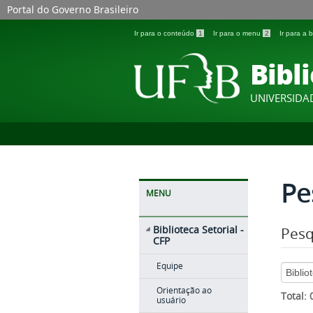
Portal do Governo Brasileiro
Ir para o conteúdo
1
Ir para o menu
2
Ir para a
Bibli
UNIVERSIDA
Pe
MENU
Biblioteca Setorial -
Pesq
CFP
Equipe
Orientação ao
Total:
usuário