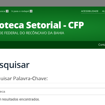
ACESSIBILIDADE
A
 busca
3
Ir para o rodapé
4
oteca Setorial - CFP
DE FEDERAL DO RECÔNCAVO DA BAHIA
Cont
squisar
uisar Palavra-Chave:
 0 resultados encontrados.