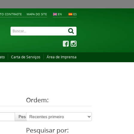
LTO CONTRASTE
MAPA DO SITE
EN
ES
ato
Carta de Serviços
Área de Imprensa
Ordem:
Pesquisar
Pesquisar por: