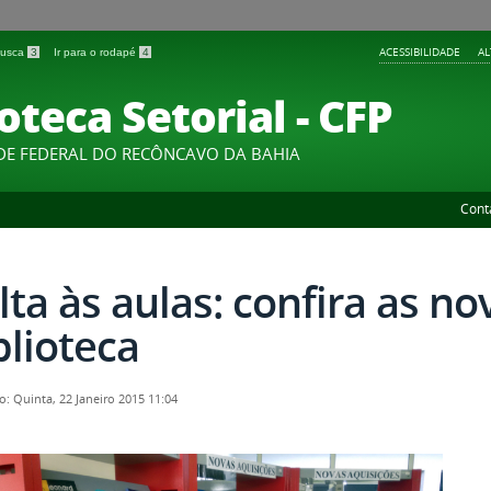
ACESSIBILIDADE
A
 busca
3
Ir para o rodapé
4
oteca Setorial - CFP
DE FEDERAL DO RECÔNCAVO DA BAHIA
Cont
lta às aulas: confira as n
blioteca
o: Quinta, 22 Janeiro 2015 11:04