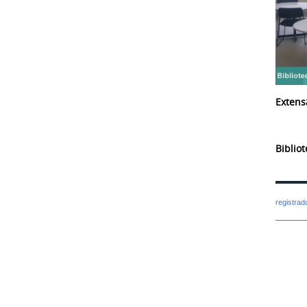
Extens
Biblio
registra