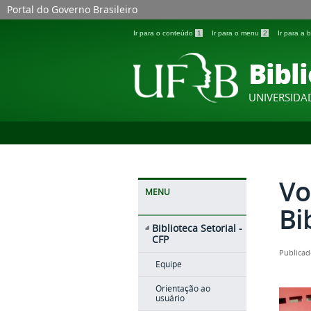
Portal do Governo Brasileiro
Ir para o conteúdo
1
Ir para o menu
2
Ir para a
Bibli
UNIVERSIDA
Vo
MENU
Bi
Biblioteca Setorial -
CFP
Publicad
Equipe
Orientação ao
usuário