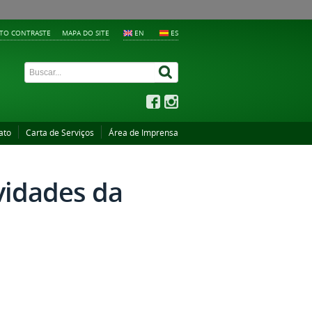
LTO CONTRASTE
MAPA DO SITE
EN
ES
ato
Carta de Serviços
Área de Imprensa
ovidades da