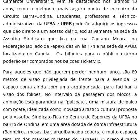
Camarote Universitário, vem se destacando nos últimos 13
anos, como o melhor e mais seguro ponto de encontro do
Circuito Barra/Ondina. Estudantes, professores e Técnico-
administrativos da
UFBA
e
UFRB
poderão adquirir os ingressos
que dão direito a um acesso diário, exclusivamente na sede da
Assufba Sindicato que fica na rua Caetano Moura, na
Federação (ao lado da Fapex), das 9h às 17h e na sede da APUB,
localizada no Canela. Os bilhetes para o público externo
poderão ser comprados nos balcões TicketMix.
Para aqueles que não querem perder nenhum lance, são 80
metros de visão privilegiada de frente para a avenida. O
espaço conta ainda com uma arquibancada, para facilitar a
visão dos foliões. No intervalo da passagem dos blocos, a
animação está garantida na “palcoate”, uma mistura de palco
com boate, idealizada como inovação artístico-cultural proposta
pela Assufba Sindicato.Fica no Centro de Esportes da UFBA no
bairro de Ondina, em uma área dotada de ótima infraestrutura
(Banheiros, mesas, bar, arquibancada coberta e muito espaço),
tem um dos maiores mirantes do Carnaval. O preço é outro