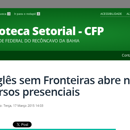
ACESSIBILIDADE
A
 busca
3
Ir para o rodapé
4
oteca Setorial - CFP
DE FEDERAL DO RECÔNCAVO DA BAHIA
Cont
glês sem Fronteiras abre 
rsos presenciais
o: Terça, 17 Março 2015 14:03