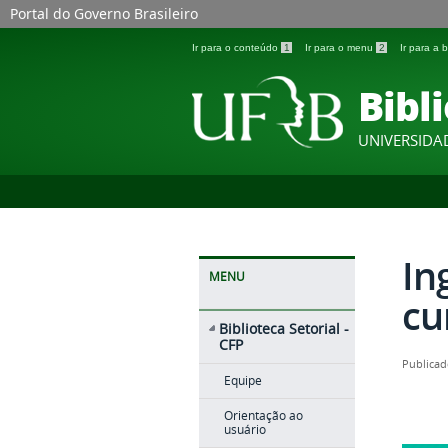
Portal do Governo Brasileiro
Ir para o conteúdo
1
Ir para o menu
2
Ir para a
Bibli
UNIVERSIDA
In
MENU
cu
Biblioteca Setorial -
CFP
Publicad
Equipe
Orientação ao
usuário