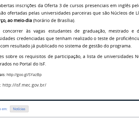
abertas inscrições da Oferta 3 de cursos presenciais em inglês pe
são ofertadas pelas universidades parceiras que são Núcleos de 
ço, ao meio-dia
(horário de Brasília).
 concorrer às vagas estudantes de graduação, mestrado e do
sidades credenciadas que tenham realizado o teste de proficiência
, com resultado já publicado no sistema de gestão do programa.
es sobre os requisitos de participação, a lista de universidades 
rados no Portal do IsF.
ais:
http://goo.gl/SYazBp
e:
http://isf.mec.gov.br/
do em:
Notícias