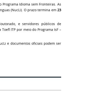
lo Programa Idioma sem Fronteiras. As
Línguas (NucLi). O prazo termina em
23
utorado, e servidores públicos de
 Toefl ITP por meio do Programa IsF –
NucLi e documentos oficiais podem ser