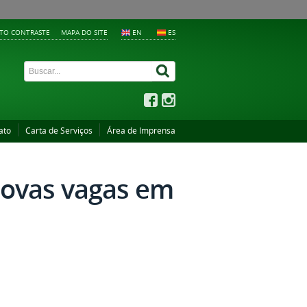
LTO CONTRASTE
MAPA DO SITE
EN
ES
ato
Carta de Serviços
Área de Imprensa
novas vagas em