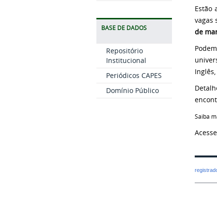
Estão 
vagas 
BASE DE DADOS
de mar
Podem
Repositório
univer
Institucional
Inglês
Periódicos CAPES
Detalh
Domínio Público
encont
Saiba m
Acess
registra