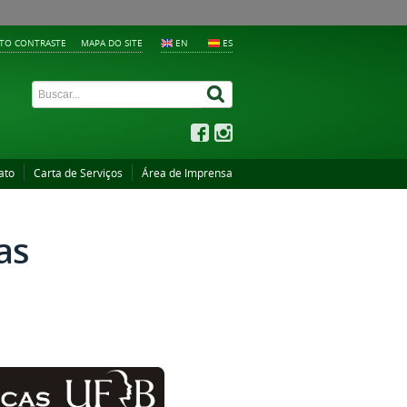
LTO CONTRASTE
MAPA DO SITE
EN
ES
ato
Carta de Serviços
Área de Imprensa
as