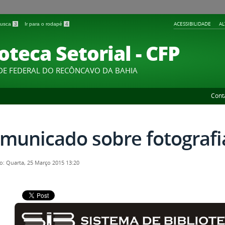
ACESSIBILIDADE
A
 busca
3
Ir para o rodapé
4
oteca Setorial - CFP
DE FEDERAL DO RECÔNCAVO DA BAHIA
Cont
municado sobre fotografi
o: Quarta, 25 Março 2015 13:20