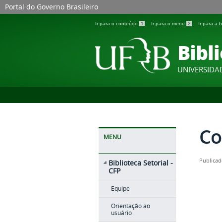
Portal do Governo Brasileiro
Ir para o conteúdo
1
Ir para o menu
2
Ir para a
Bibli
UNIVERSIDA
Co
MENU
Publicad
Biblioteca Setorial -
CFP
Equipe
Orientação ao
usuário