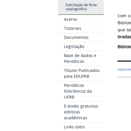
Solicitação de ficha
catalográfica
Com o 
Acervo
Biblio
Tutoriais
que ta
tirada
Documentos
Legislação
Biblio
Base de dados e
Periódicos
Títulos Publicados
registra
pela EDUFRB
Periódicos
Eletrônicos da
UFRB
E-books gratuitos:
editoras
acadêmicas
Links úteis