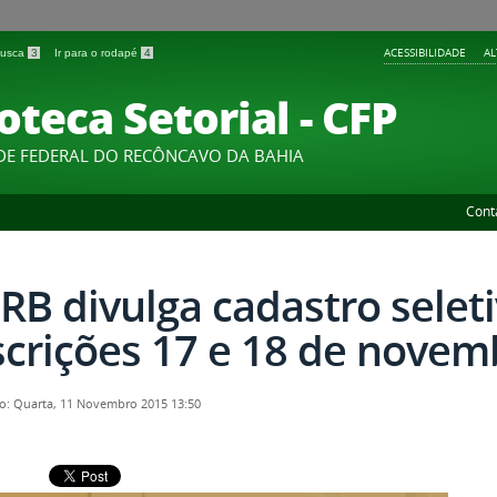
ACESSIBILIDADE
A
 busca
3
Ir para o rodapé
4
oteca Setorial - CFP
DE FEDERAL DO RECÔNCAVO DA BAHIA
Cont
RB divulga cadastro seleti
scrições 17 e 18 de novem
o: Quarta, 11 Novembro 2015 13:50