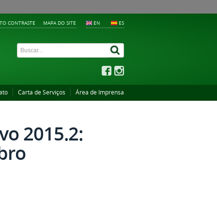
LTO CONTRASTE
MAPA DO SITE
EN
ES
ato
Carta de Serviços
Área de Imprensa
vo 2015.2:
bro