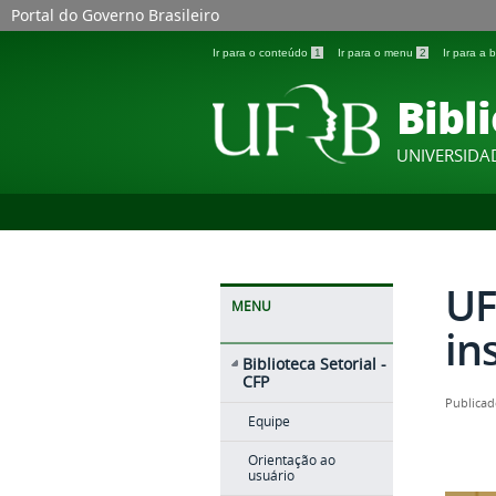
Portal do Governo Brasileiro
Ir para o conteúdo
1
Ir para o menu
2
Ir para a
Bibli
UNIVERSIDA
UF
MENU
in
Biblioteca Setorial -
CFP
Publicad
Equipe
Orientação ao
usuário