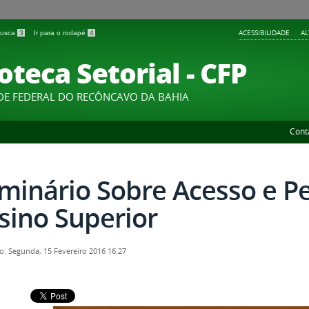
ACESSIBILIDADE
A
 busca
3
Ir para o rodapé
4
oteca Setorial - CFP
DE FEDERAL DO RECÔNCAVO DA BAHIA
Cont
minário Sobre Acesso e P
sino Superior
o: Segunda, 15 Fevereiro 2016 16:27