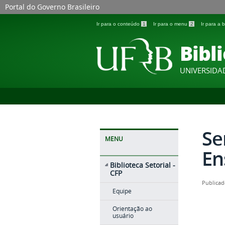
Portal do Governo Brasileiro
Ir para o conteúdo
1
Ir para o menu
2
Ir para a
Bibli
UNIVERSIDA
Se
MENU
En
Biblioteca Setorial -
CFP
Publicad
Equipe
Orientação ao
usuário