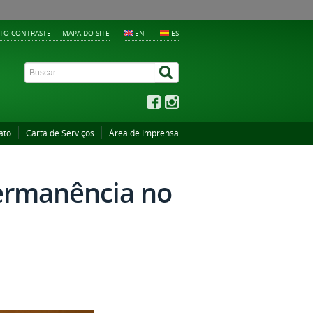
LTO CONTRASTE
MAPA DO SITE
EN
ES
ato
Carta de Serviços
Área de Imprensa
ermanência no