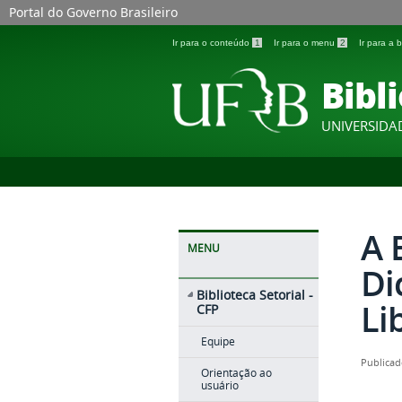
Portal do Governo Brasileiro
Ir para o conteúdo
1
Ir para o menu
2
Ir para a
Bibli
UNIVERSIDA
A 
MENU
Di
Biblioteca Setorial -
Li
CFP
Equipe
Publicad
Orientação ao
usuário