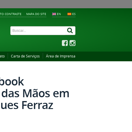
LTO CONTRASTE
MAPA DO SITE
EN
ES
ato
Carta de Serviços
Área de Imprensa
-book
s das Mãos em
ques Ferraz