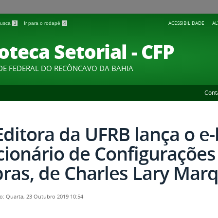
ACESSIBILIDADE
A
 busca
3
Ir para o rodapé
4
oteca Setorial - CFP
DE FEDERAL DO RECÔNCAVO DA BAHIA
Cont
Editora da UFRB lança o e
cionário de Configuraçõe
bras, de Charles Lary Mar
o: Quarta, 23 Outubro 2019 10:54