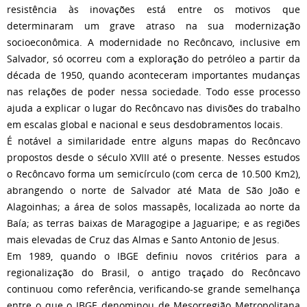
resistência às inovações está entre os motivos que
determinaram um grave atraso na sua modernização
socioeconômica. A modernidade no Recôncavo, inclusive em
Salvador, só ocorreu com a exploração do petróleo a partir da
década de 1950, quando aconteceram importantes mudanças
nas relações de poder nessa sociedade. Todo esse processo
ajuda a explicar o lugar do Recôncavo nas divisões do trabalho
em escalas global e nacional e seus desdobramentos locais.
É notável a similaridade entre alguns mapas do Recôncavo
propostos desde o século XVIII até o presente. Nesses estudos
o Recôncavo forma um semicírculo (com cerca de 10.500 Km2),
abrangendo o norte de Salvador até Mata de São João e
Alagoinhas; a área de solos massapês, localizada ao norte da
Baía; as terras baixas de Maragogipe a Jaguaripe; e as regiões
mais elevadas de Cruz das Almas e Santo Antonio de Jesus.
Em 1989, quando o IBGE definiu novos critérios para a
regionalização do Brasil, o antigo traçado do Recôncavo
continuou como referência, verificando-se grande semelhança
entre o que o IBGE denominou de Mesorregião Metropolitana