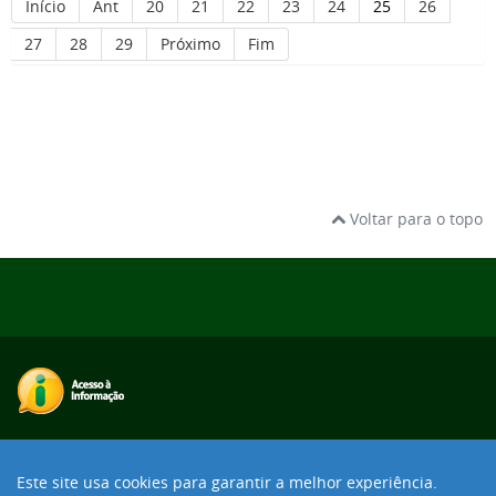
Início
Ant
20
21
22
23
24
25
26
27
28
29
Próximo
Fim
Voltar para o topo
Desenvolvido com o CMS de código aberto
Joomla!
Este site usa cookies para garantir a melhor experiência.