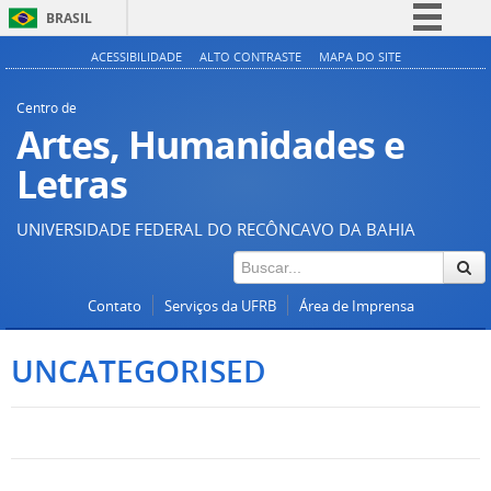
BRASIL
Simplifique!
ACESSIBILIDADE
ALTO CONTRASTE
MAPA DO SITE
Comunica BR
Centro de
Participe
Artes, Humanidades e
Acesso à informação
Letras
Legislação
UNIVERSIDADE FEDERAL DO RECÔNCAVO DA BAHIA
Canais
Contato
Serviços da UFRB
Área de Imprensa
UNCATEGORISED