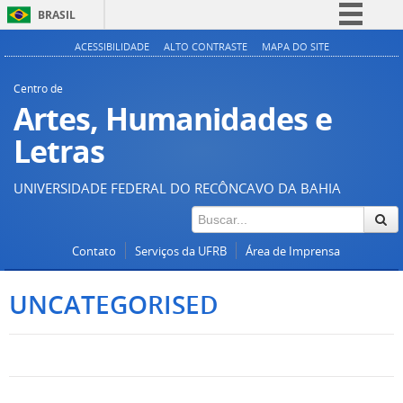
BRASIL
Simplifique!
ACESSIBILIDADE
ALTO CONTRASTE
MAPA DO SITE
Comunica BR
Centro de
Participe
Artes, Humanidades e
Acesso à informação
Letras
Legislação
UNIVERSIDADE FEDERAL DO RECÔNCAVO DA BAHIA
Canais
Contato
Serviços da UFRB
Área de Imprensa
UNCATEGORISED