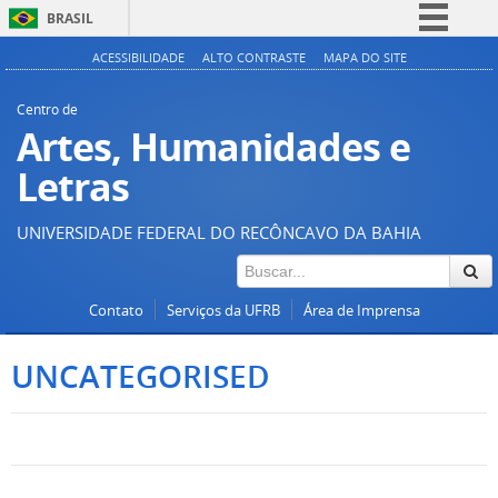
BRASIL
Simplifique!
ACESSIBILIDADE
ALTO CONTRASTE
MAPA DO SITE
Comunica BR
Centro de
Participe
Artes, Humanidades e
Acesso à informação
Letras
Legislação
UNIVERSIDADE FEDERAL DO RECÔNCAVO DA BAHIA
Canais
Contato
Serviços da UFRB
Área de Imprensa
UNCATEGORISED