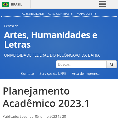
BRASIL
Simplifique!
ACESSIBILIDADE
ALTO CONTRASTE
MAPA DO SITE
Comunica BR
Centro de
Participe
Artes, Humanidades e
Acesso à informação
Letras
Legislação
UNIVERSIDADE FEDERAL DO RECÔNCAVO DA BAHIA
Canais
Contato
Serviços da UFRB
Área de Imprensa
Planejamento
Acadêmico 2023.1
Publicado: Segunda, 05 Junho 2023 12:20