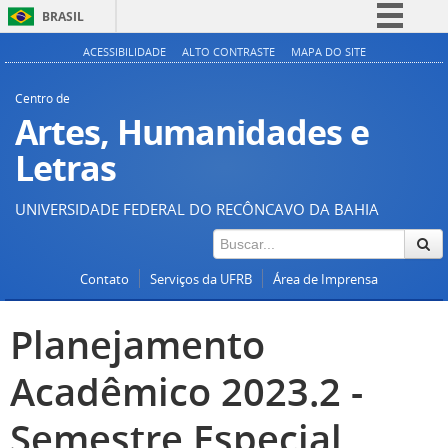
BRASIL
Simplifique!
ACESSIBILIDADE
ALTO CONTRASTE
MAPA DO SITE
Comunica BR
Centro de
Participe
Artes, Humanidades e
Acesso à informação
Letras
Legislação
UNIVERSIDADE FEDERAL DO RECÔNCAVO DA BAHIA
Canais
Contato
Serviços da UFRB
Área de Imprensa
Planejamento
Acadêmico 2023.2 -
Semestre Especial