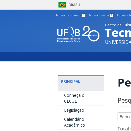
BRASIL
Ir para o conteúdo
1
Ir para o menu
2
Ir para a
Centro de Cult
Tecn
UNIVERSID
Pe
PRINCIPAL
Conheça o
Pesq
CECULT
Legislação
Calendário
Acadêmico
Total