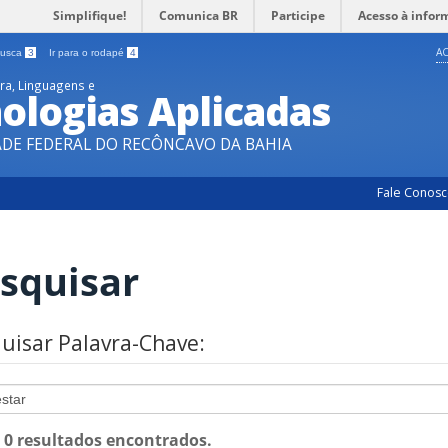
Simplifique!
Comunica BR
Participe
Acesso à infor
AC
 busca
3
Ir para o rodapé
4
ura, Linguagens e
ologias Aplicadas
ADE FEDERAL DO RECÔNCAVO DA BAHIA
Fale Conos
squisar
uisar Palavra-Chave:
: 0 resultados encontrados.