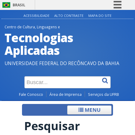
BRASIL
Simplifique!
ACESSIBILIDADE
ALTO CONTRASTE
MAPA DO SITE
Comunica BR
Centro de Cultura, Linguagens e
Tecnologias
Participe
Acesso à informação
Aplicadas
Legislação
UNIVERSIDADE FEDERAL DO RECÔNCAVO DA BAHIA
Canais
Fale Conosco
Área de Imprensa
Serviços da UFRB
MENU
Pesquisar