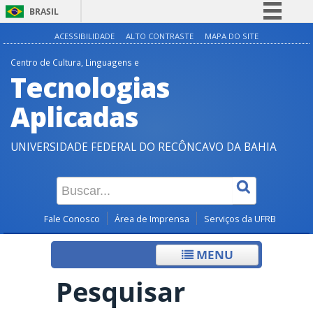
BRASIL
Simplifique!
ACESSIBILIDADE
ALTO CONTRASTE
MAPA DO SITE
Comunica BR
Centro de Cultura, Linguagens e
Tecnologias
Participe
Acesso à informação
Aplicadas
Legislação
UNIVERSIDADE FEDERAL DO RECÔNCAVO DA BAHIA
Canais
Fale Conosco
Área de Imprensa
Serviços da UFRB
MENU
Pesquisar