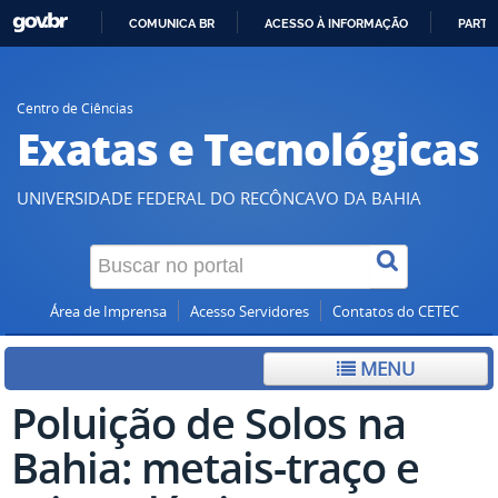
COMUNICA BR
ACESSO À INFORMAÇÃO
PARTI
IR
PARA
O
Centro de Ciências
Exatas e Tecnológicas
CONTEÚDO
UNIVERSIDADE FEDERAL DO RECÔNCAVO DA BAHIA
Área de Imprensa
Acesso Servidores
Contatos do CETEC
MENU
Poluição de Solos na
Bahia: metais-traço e