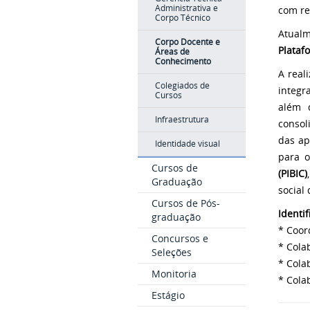
Administrativa e
com re
Corpo Técnico
Atual
Corpo Docente e
Plataf
Áreas de
Conhecimento
A real
Colegiados de
integr
Cursos
além d
Infraestrutura
consol
das ap
Identidade visual
para 
Cursos de
(PIBIC)
Graduação
social
Cursos de Pós-
Identi
graduação
* Coor
Concursos e
* Cola
Seleções
* Cola
Monitoria
* Cola
Estágio