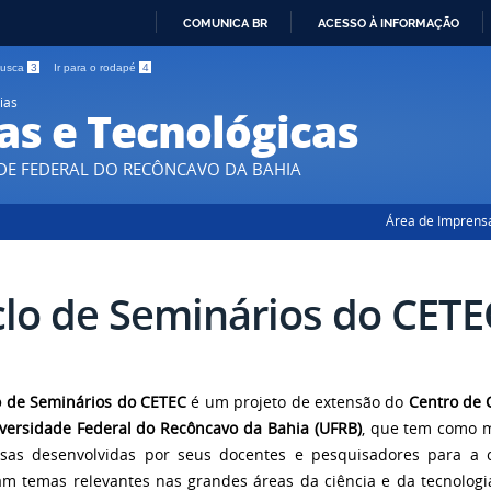
COMUNICA BR
ACESSO À INFORMAÇÃO
IR
 busca
3
Ir para o rodapé
4
PARA
ias
O
as e Tecnológicas
CONTEÚDO
DE FEDERAL DO RECÔNCAVO DA BAHIA
Área de Imprens
clo de Seminários do CETE
o de Seminários do CETEC
é um projeto de extensão do
Centro de 
versidade Federal do Recôncavo da Bahia (UFRB)
, que tem como mi
sas desenvolvidas por seus docentes e pesquisadores para a 
m temas relevantes nas grandes áreas da ciência e da tecnologia