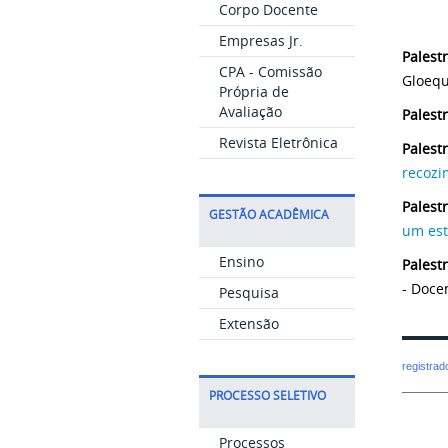
Corpo Docente
Empresas Jr.
Palestr
CPA - Comissão
Gloequ
Própria de
Avaliação
Palest
Revista Eletrônica
Palest
recozi
Palest
GESTÃO ACADÊMICA
um est
Ensino
Palestr
- Doce
Pesquisa
Extensão
registra
PROCESSO SELETIVO
Processos