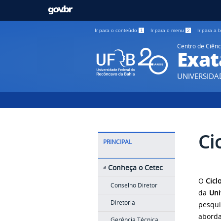
Ir para o conteúdo
1
Ir para o menu
2
Ir para a
Centro de Ciênc
Exat
UNIVERSIDA
Ci
PRINCIPAL
Conheça o Cetec
O
Cicl
Conselho Diretor
da
Uni
Diretoria
pesqui
aborda
Gerência Técnica