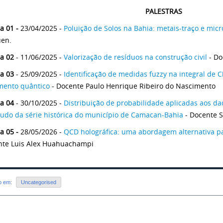
PALESTRAS
a 01 -
23/04/2025 -
Poluição de Solos na Bahia: metais-traço e micr
en.
ra 02
- 11/06/2025 -
Valorização de resíduos na construção civil
- Do
ra 03
- 25/09/2025 -
Identificação de medidas fuzzy na integral d
mento quântico
- Docente Paulo Henrique Ribeiro do Nascimento
ra 04
- 30/10/2025 -
Distribuição de probabilidade aplicadas aos d
udo da série histórica do município de Camacan-Bahia
- Docente S
a 05 -
28/05/2026 -
QCD holográfica: uma abordagem alternativa pa
nte Luis Alex Huahuachampi
do em:
Uncategorised