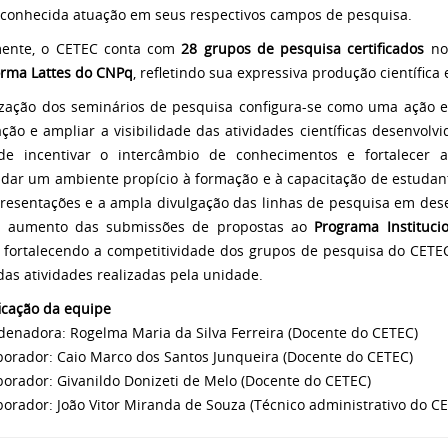
conhecida atuação em seus respectivos campos de pesquisa.
mente, o CETEC conta com
28 grupos de pesquisa certificados
n
orma Lattes do CNPq
, refletindo sua expressiva produção científica 
ização dos seminários de pesquisa configura-se como uma ação es
ação e ampliar a visibilidade das atividades científicas desenvolv
e incentivar o intercâmbio de conhecimentos e fortalecer a 
idar um ambiente propício à formação e à capacitação de estudan
resentações e a ampla divulgação das linhas de pesquisa em de
o aumento das submissões de propostas ao
Programa Institucio
, fortalecendo a competitividade dos grupos de pesquisa do CET
 das atividades realizadas pela unidade.
ficação da equipe
denadora: Rogelma Maria da Silva Ferreira (Docente do CETEC)
borador: Caio Marco dos Santos Junqueira (Docente do CETEC)
borador: Givanildo Donizeti de Melo (Docente do CETEC)
borador: João Vitor Miranda de Souza (Técnico administrativo do C