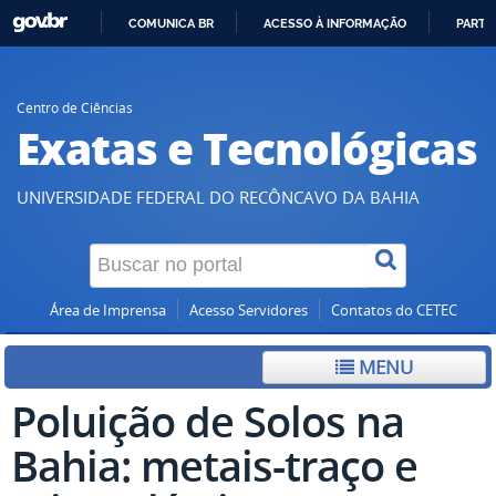
COMUNICA BR
ACESSO À INFORMAÇÃO
PARTI
IR
PARA
O
Centro de Ciências
Exatas e Tecnológicas
CONTEÚDO
UNIVERSIDADE FEDERAL DO RECÔNCAVO DA BAHIA
Área de Imprensa
Acesso Servidores
Contatos do CETEC
MENU
Poluição de Solos na
Bahia: metais-traço e