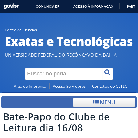
COMUNICA BR
ACESSO À INFORMAÇÃO
PARTI
IR
PARA
O
Centro de Ciências
Exatas e Tecnológicas
CONTEÚDO
UNIVERSIDADE FEDERAL DO RECÔNCAVO DA BAHIA
Área de Imprensa
Acesso Servidores
Contatos do CETEC
MENU
Bate-Papo do Clube de
Leitura dia 16/08