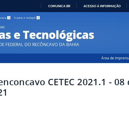
COMUNICA BR
ACESSO À INFORMAÇÃO
IR
 busca
3
Ir para o rodapé
4
PARA
ias
O
as e Tecnológicas
CONTEÚDO
DE FEDERAL DO RECÔNCAVO DA BAHIA
Área de Imprens
enconcavo CETEC 2021.1 - 08
21