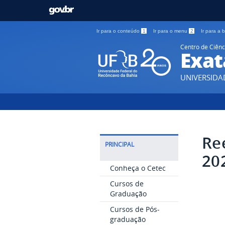
Ir para o conteúdo
1
Ir para o menu
2
Ir para a
Centro de Ciênc
Exat
UNIVERSIDA
Re
PRINCIPAL
20
Conheça o Cetec
Cursos de
Graduação
Cursos de Pós-
graduação