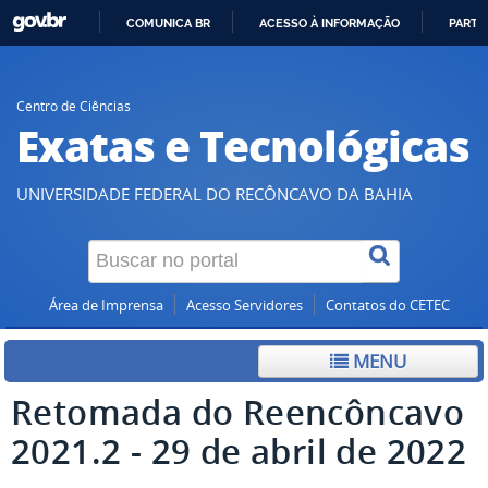
COMUNICA BR
ACESSO À INFORMAÇÃO
PARTI
IR
PARA
O
Centro de Ciências
Exatas e Tecnológicas
CONTEÚDO
UNIVERSIDADE FEDERAL DO RECÔNCAVO DA BAHIA
Área de Imprensa
Acesso Servidores
Contatos do CETEC
MENU
Retomada do Reencôncavo
2021.2 - 29 de abril de 2022