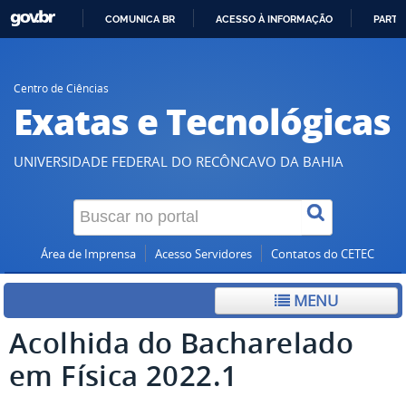
COMUNICA BR
ACESSO À INFORMAÇÃO
PARTI
IR
PARA
O
Centro de Ciências
Exatas e Tecnológicas
CONTEÚDO
UNIVERSIDADE FEDERAL DO RECÔNCAVO DA BAHIA
Área de Imprensa
Acesso Servidores
Contatos do CETEC
MENU
Acolhida do Bacharelado
em Física 2022.1