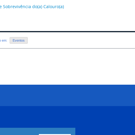
e Sobrevivência do(a) Calouro(a)
do em:
Eventos