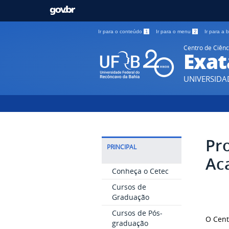
Ir para o conteúdo
1
Ir para o menu
2
Ir para a
Centro de Ciênc
Exat
UNIVERSIDA
Pr
PRINCIPAL
Ac
Conheça o Cetec
Cursos de
Graduação
Cursos de Pós-
O Cent
graduação