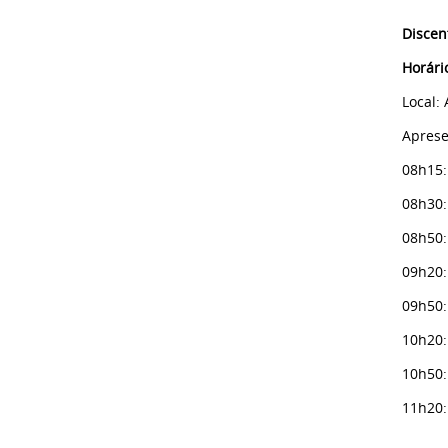
Discen
Horári
Local: 
Aprese
08h15
08h30:
08h50:
09h20
09h50:
10h20
10h50:
11h20