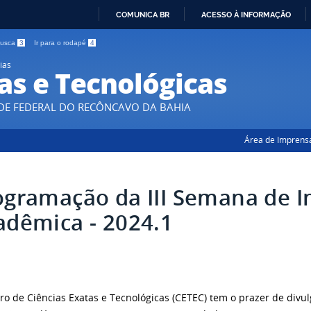
COMUNICA BR
ACESSO À INFORMAÇÃO
IR
 busca
3
Ir para o rodapé
4
PARA
ias
O
as e Tecnológicas
CONTEÚDO
DE FEDERAL DO RECÔNCAVO DA BAHIA
Área de Imprens
ogramação da III Semana de I
adêmica - 2024.1
ro de Ciências Exatas e Tecnológicas (CETEC) tem o prazer de divu