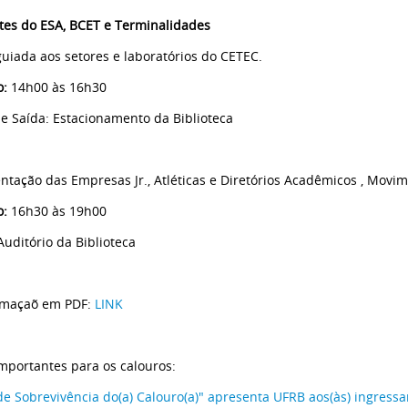
tes do ESA, BCET e Terminalidades
 guiada aos setores e laboratórios do CETEC.
o:
14h00 às 16h30
de Saída: Estacionamento da Biblioteca
ntação das Empresas Jr., Atléticas e Diretórios Acadêmicos , Movi
o:
16h30 às 19h00
Auditório da Biblioteca
amaçaõ em PDF:
LINK
importantes para os calouros:
de Sobrevivência do(a) Calouro(a)" apresenta UFRB aos(às) ingressa