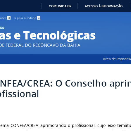
COMUNICA BR
ACESSO À INFORMAÇÃO
IR
 busca
3
Ir para o rodapé
4
PARA
ias
O
as e Tecnológicas
CONTEÚDO
DE FEDERAL DO RECÔNCAVO DA BAHIA
Área de Imprens
NFEA/CREA: O Conselho apri
fissional
tema CONFEA/CREA aprimorando o profissional, cujo eixo temáti