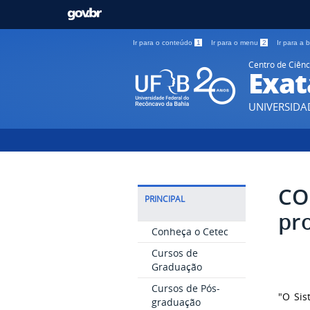
Ir para o conteúdo
1
Ir para o menu
2
Ir para a
Centro de Ciênc
Exat
UNIVERSIDA
CO
PRINCIPAL
pro
Conheça o Cetec
Cursos de
Graduação
Cursos de Pós-
"O Sis
graduação