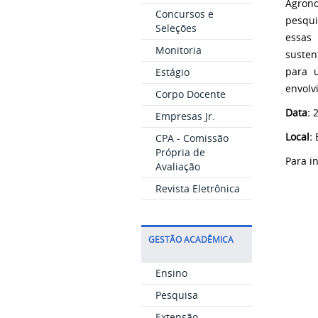
Agrono
Concursos e
pesqui
Seleções
essas
Monitoria
susten
para u
Estágio
envolv
Corpo Docente
Data:
2
Empresas Jr.
Local:
CPA - Comissão
Própria de
Para i
Avaliação
Revista Eletrônica
GESTÃO ACADÊMICA
Ensino
Pesquisa
Extensão