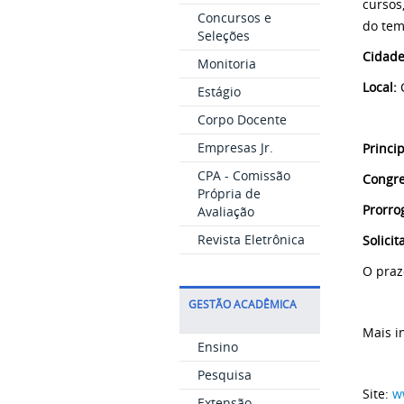
cursos
Concursos e
do tem
Seleções
Cidade
Monitoria
Local:
C
Estágio
Corpo Docente
Empresas Jr.
Princi
CPA - Comissão
Congre
Própria de
Prorro
Avaliação
Revista Eletrônica
Solici
O praz
GESTÃO ACADÊMICA
Mais i
Ensino
Pesquisa
Site:
w
Extensão