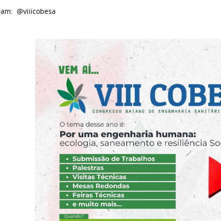
ram: @viiicobesa