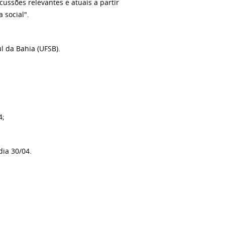
cussões relevantes e atuais a partir
 social".
l da Bahia (UFSB).
4;
dia 30/04.