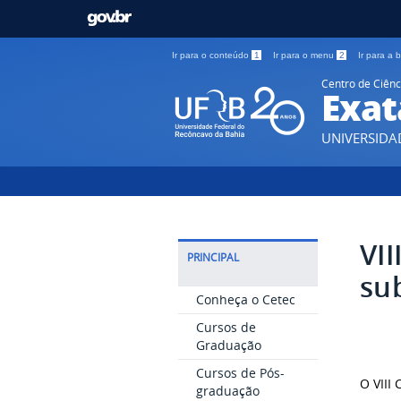
Ir para o conteúdo
1
Ir para o menu
2
Ir para a
Centro de Ciênc
Exat
UNIVERSIDA
VI
PRINCIPAL
su
Conheça o Cetec
Cursos de
Graduação
Cursos de Pós-
O VIII
graduação