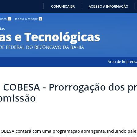
COMUNICA BR
ACESSO À INFORMAÇÃO
IR
 busca
3
Ir para o rodapé
4
PARA
ias
O
as e Tecnológicas
CONTEÚDO
DE FEDERAL DO RECÔNCAVO DA BAHIA
Área de Imprens
II COBESA - Prorrogação dos p
bmissão
 COBESA contará com uma programação abrangente, incluindo pales