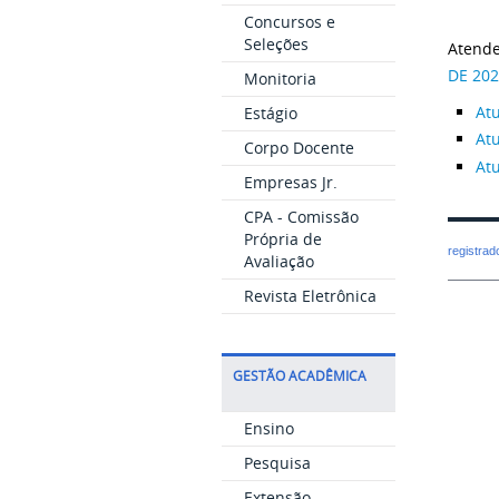
Concursos e
Seleções
Atend
DE 20
Monitoria
Atu
Estágio
Atu
Corpo Docente
Atu
Empresas Jr.
CPA - Comissão
Própria de
registra
Avaliação
Revista Eletrônica
GESTÃO ACADÊMICA
Ensino
Pesquisa
Extensão