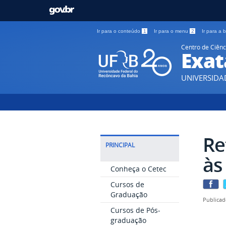
Ir para o conteúdo
1
Ir para o menu
2
Ir para a
Centro de Ciênc
Exat
UNIVERSIDA
Re
PRINCIPAL
às
Conheça o Cetec
Cursos de
Graduação
Publicad
Cursos de Pós-
graduação