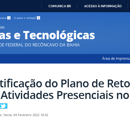
COMUNICA BR
ACESSO À INFORMAÇÃO
IR
 busca
3
Ir para o rodapé
4
PARA
ias
O
as e Tecnológicas
CONTEÚDO
DE FEDERAL DO RECÔNCAVO DA BAHIA
Área de Imprens
tificação do Plano de Ret
 Atividades Presenciais n
o: Sexta, 04 Fevereiro 2022 18:42