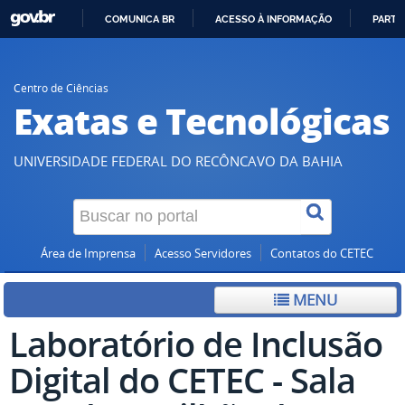
COMUNICA BR
ACESSO À INFORMAÇÃO
PARTI
IR
PARA
O
Centro de Ciências
Exatas e Tecnológicas
CONTEÚDO
UNIVERSIDADE FEDERAL DO RECÔNCAVO DA BAHIA
Área de Imprensa
Acesso Servidores
Contatos do CETEC
MENU
Laboratório de Inclusão
Digital do CETEC - Sala