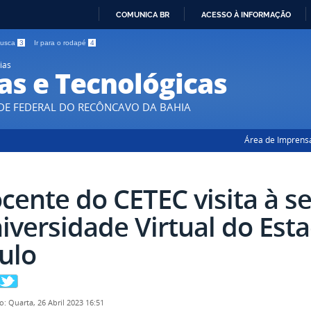
COMUNICA BR
ACESSO À INFORMAÇÃO
IR
 busca
3
Ir para o rodapé
4
PARA
ias
O
as e Tecnológicas
CONTEÚDO
DE FEDERAL DO RECÔNCAVO DA BAHIA
Área de Imprens
cente do CETEC visita à s
iversidade Virtual do Est
ulo
o: Quarta, 26 Abril 2023 16:51