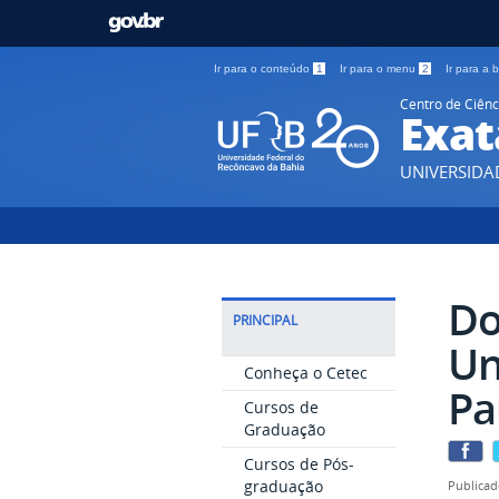
Ir para o conteúdo
1
Ir para o menu
2
Ir para a
Centro de Ciênc
Exat
UNIVERSIDA
Do
PRINCIPAL
Un
Conheça o Cetec
Pa
Cursos de
Graduação
Cursos de Pós-
graduação
Publicad