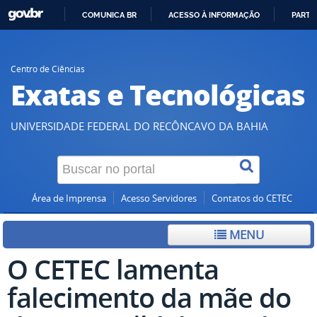
COMUNICA BR
ACESSO À INFORMAÇÃO
PARTI
IR
PARA
O
Centro de Ciências
Exatas e Tecnológicas
CONTEÚDO
UNIVERSIDADE FEDERAL DO RECÔNCAVO DA BAHIA
Área de Imprensa
Acesso Servidores
Contatos do CETEC
MENU
O CETEC lamenta
falecimento da mãe do