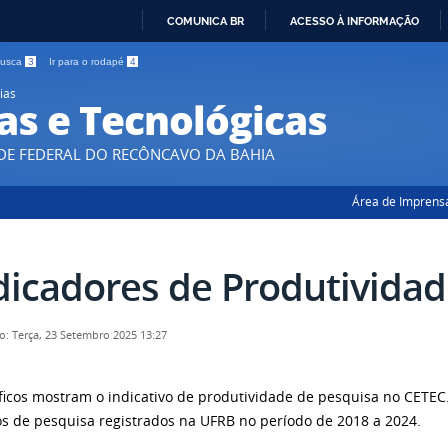
COMUNICA BR
ACESSO À INFORMAÇÃO
IR
 busca
3
Ir para o rodapé
4
PARA
ias
O
as e Tecnológicas
CONTEÚDO
DE FEDERAL DO RECÔNCAVO DA BAHIA
Área de Imprens
dicadores de Produtividad
o: Terça, 23 Setembro 2025 13:27
ficos mostram o indicativo de produtividade de pesquisa no CETEC
os de pesquisa registrados na UFRB no período de 2018 a 2024.