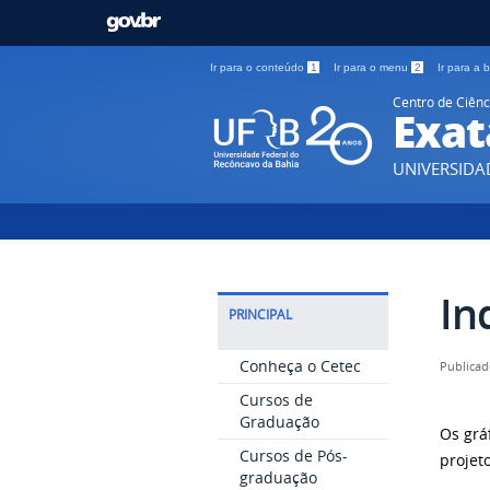
Ir para o conteúdo
1
Ir para o menu
2
Ir para a
Centro de Ciênc
Exat
UNIVERSIDA
In
PRINCIPAL
Conheça o Cetec
Publicad
Cursos de
Graduação
Os grá
Cursos de Pós-
projet
graduação