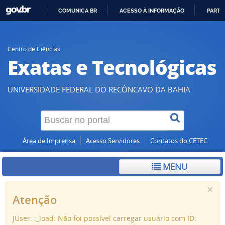
COMUNICA BR
ACESSO À INFORMAÇÃO
PARTI
IR
PARA
O
Centro de Ciências
Exatas e Tecnológicas
CONTEÚDO
UNIVERSIDADE FEDERAL DO RECÔNCAVO DA BAHIA
Área de Imprensa
Acesso Servidores
Contatos do CETEC
MENU
×
Atenção
JUser: :_load: Não foi possível carregar usuário com ID: