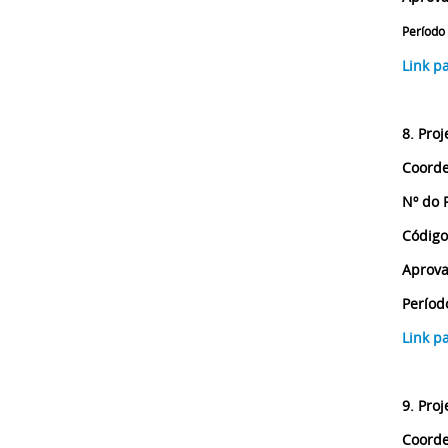
Período
Link p
8. Proj
Coorde
Nº do 
Código
Aprova
Períod
Link p
9. Proj
Coorde