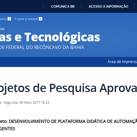
COMUNICA BR
ACESSO À INFORMAÇÃO
IR
 busca
3
Ir para o rodapé
4
PARA
ias
O
as e Tecnológicas
CONTEÚDO
DE FEDERAL DO RECÔNCAVO DA BAHIA
Área de Imprens
ojetos de Pesquisa Aprov
o: Segunda, 08 Maio 2017 16:23
jeto
:
DESENVOLVIMENTO DE PLATAFORMA DIDÁTICA DE AUTOMAÇÃ
IGENTES