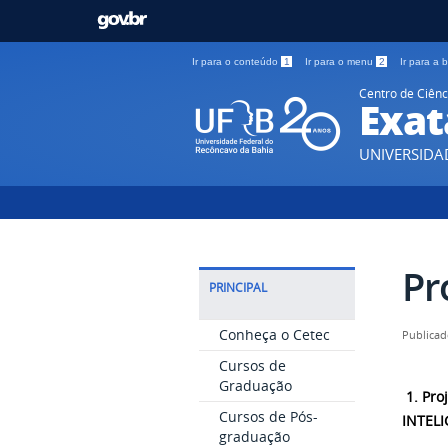
Ir para o conteúdo
1
Ir para o menu
2
Ir para a
Centro de Ciênc
Exat
UNIVERSIDA
Pr
PRINCIPAL
Conheça o Cetec
Publicad
Cursos de
Graduação
1.
Pro
Cursos de Pós-
INTEL
graduação