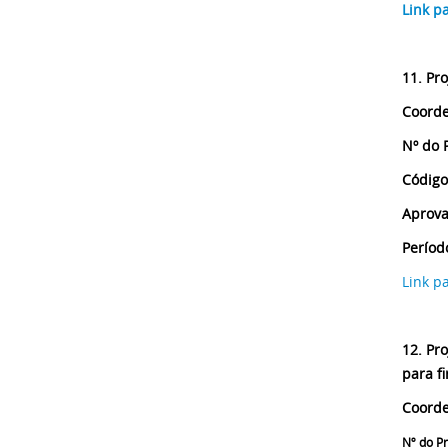
Link p
11.
Pro
Coorde
Nº do 
Código
Aprova
Períod
Link p
12. Pro
para f
Coorde
Nº do P