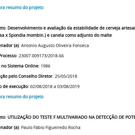
ara resumo do projeto
eto
:
Desenvolvimento e avaliação da estabilidade de cerveja artesa
sa x Spondia mombin.) e canela como adjunto do malte
nador (a)
:
Antonio Augusto Oliveira Fonseca
Processo
: 23007.009173/2018-66
 no Sistema Online:
1986
ção pelo Conselho Diretor
: 25/05/2018
o de execução:
02/08/2018 a 03/08/2019
ara resumo do projeto
eto
:
UTILIZAÇÃO DO TESTE F MULTIVARIADO NA DETECÇÃO DE POT
nador (a)
: Paulo Fábio Figueiredo Rocha