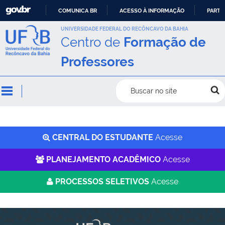
COMUNICA BR
ACESSO À INFORMAÇÃO
PARTI
IR
UNIVERSIDADE FEDERAL DO RECÔNCAVO DA BAHIA
Centro de
Formação de
PARA
O
Professores
CONTEÚDO
Buscar no site
CENTRAL DO ESTUDANTE
Acesse
PLANEJAMENTO ACADÊMICO
Acesse
PROCESSOS SELETIVOS
Acesse