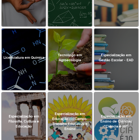
Tecnólogo em
Especialização em
Licenciatura em Química
Agroecologia
Gestão Escolar - EAD
Especialização em
Especialização em
Especialização em
Educação do Campo:
Filosofia, Cultura e
Ensino de Ciências
Trabalho Educativo e
Educação
“Ciência é 10!”
Ensino