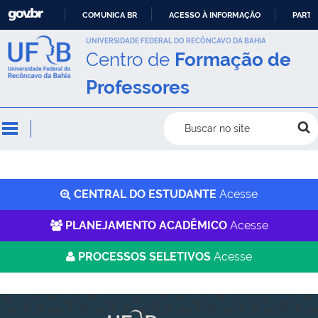
COMUNICA BR
ACESSO À INFORMAÇÃO
PARTI
IR
UNIVERSIDADE FEDERAL DO RECÔNCAVO DA BAHIA
Centro de
Formação de
PARA
O
Professores
CONTEÚDO
Buscar no site
CENTRAL DO ESTUDANTE
Acesse
PLANEJAMENTO ACADÊMICO
Acesse
PROCESSOS SELETIVOS
Acesse