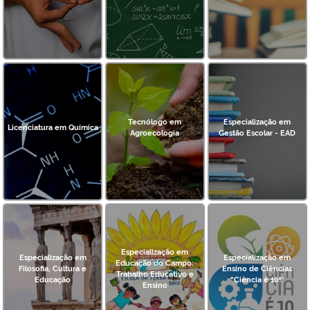
Tecnólogo em
Especialização em
Licenciatura em Química
Agroecologia
Gestão Escolar - EAD
Especialização em
Especialização em
Especialização em
Educação do Campo:
Filosofia, Cultura e
Ensino de Ciências
Trabalho Educativo e
Educação
“Ciência é 10!”
Ensino