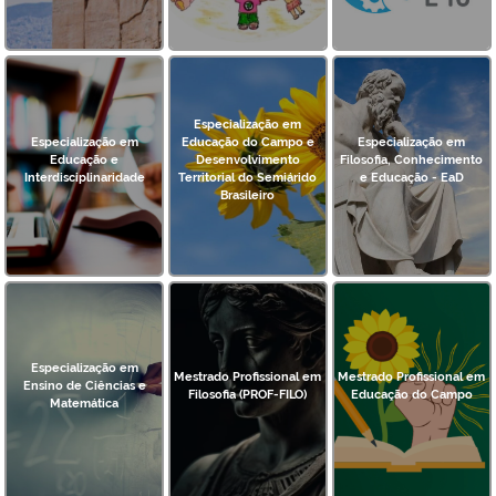
Especialização em
Especialização em
Educação do Campo e
Especialização em
Educação e
Desenvolvimento
Filosofia, Conhecimento
Interdisciplinaridade
Territorial do Semiárido
e Educação - EaD
Brasileiro
Especialização em
Mestrado Profissional em
Mestrado Profissional em
Ensino de Ciências e
Filosofia (PROF-FILO)
Educação do Campo
Matemática